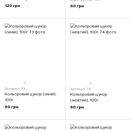
шоколаду, 40г
120 грн
60 грн
1
1
Артикул: 73
Артикул: 74
Кольоровий цукор (синій),
Кольоровий цукор
100г
(жовтий), 100г
60 грн
60 грн