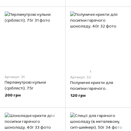
1
Артикул: 31
Артикул: 32
Перламутрові кульки
Полуничні крихти для
(сріблясті), 75г
посипки гарячого
шоколаду, 40г
200 грн
120 грн