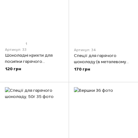
1
Артикул: 33
Артикул: 34
Шоколадні крихти для
Спеції для гарячого
посипки гарячого
шоколаду (в металевому
шоколаду, 40г
ситі-шейкері), 50г
120 грн
170 грн