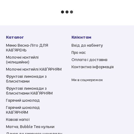
Каталог
Клієнтам
Меню Весна-Літо ДЛЯ
Вхід до кабінету
КАВ'ЯРЕНЬ
Про нас
Молочні коктейлі
Оплата і доставка
(мілкшейки)
Контактна інформація
Молочні коктейлі КАВ'ЯРНЯМ
Фруктові лимонади з
Ми в соцмережах
блискітками
Фруктові лимонади з
блискітками КАВ'ЯРНЯМ
Гарячий шоколад
Гарячий шоколад
КАВ'ЯРНЯМ
Кавові напої
Матча, Bubble Tea кульки
Декор до гарячого шоколаду