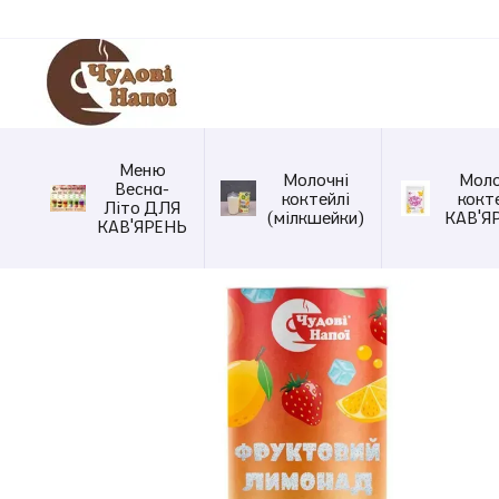
Перейти до основного контенту
Меню
Молочні
Моло
Весна-
коктейлі
кокт
Літо ДЛЯ
(мілкшейки)
КАВ'Я
КАВ'ЯРЕНЬ