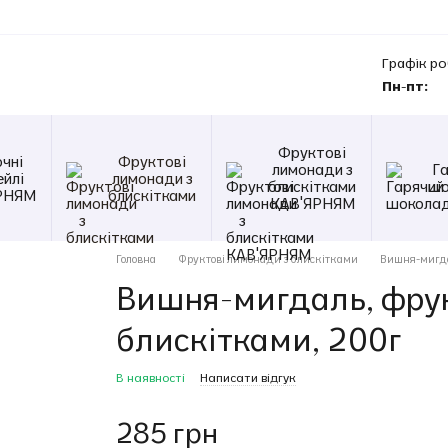
Графік ро
Пн-пт:
Фруктові
чні
Фруктові
лимонади з
Г
ейлі
лимонади з
блискітками
шо
РНЯМ
блискітками
КАВ'ЯРНЯМ
Головна
Фруктові лимонади з блискітками
Вишня-мигда
Вишня-мигдаль, фру
блискітками, 200г
В наявності
Написати відгук
285 грн