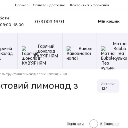
Про нас
Оплата і доставка
Контактна інформація
боти:
073 003 16 91
Мій кошик
09:00–18:00
Матча,
Гарячий
арячий
Кавові
Bubble
шоколад
колад
напої
Tea
КАВ'ЯРНЯМ
кульки
ль, фруктовий лимонад з блискітками, 200г
ктовий лимонад з
Артикул
124
Порівняти
В бажання