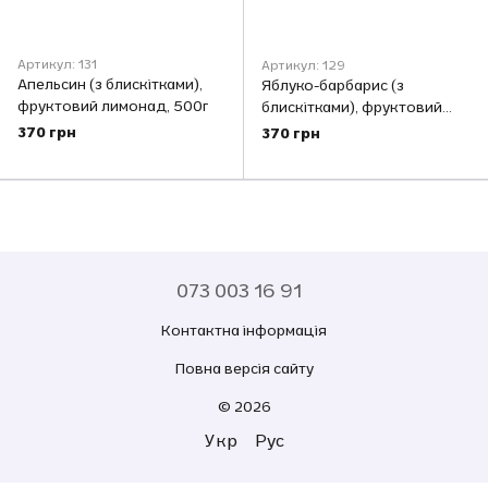
Артикул: 131
Артикул: 129
Апельсин (з блискітками),
Яблуко-барбарис (з
фруктовий лимонад, 500г
блискітками), фруктовий
лимонад, 500г
370 грн
370 грн
073 003 16 91
Контактна інформація
Повна версія сайту
© 2026
Укр
Рус