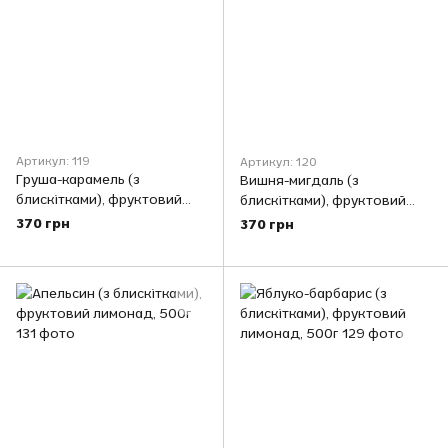
Артикул: 119
Артикул: 120
Груша-карамель (з
Вишня-мигдаль (з
блискітками), фруктовий
блискітками), фруктовий
лимонад, 500г
лимонад, 500г
370 грн
370 грн