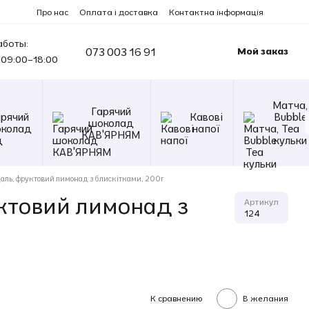
Про нас
Оплата і доставка
Контактна інформація
аботы:
073 003 16 91
Мой заказ
09:00–18:00
Матча,
Гарячий
арячий
Кавові
Bubble
шоколад
колад
напої
Tea
КАВ'ЯРНЯМ
кульки
ль, фруктовий лимонад з блискітками, 200г
ктовий лимонад з
Артикул
124
К сравнению
В желания