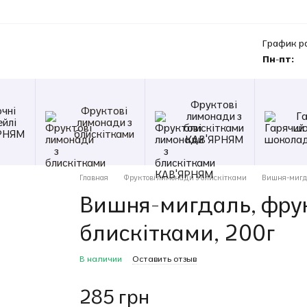
График р
Пн-пт:
Фруктові
чні
Фруктові
лимонади з
Г
ейлі
лимонади з
блискітками
шо
РНЯМ
блискітками
КАВ'ЯРНЯМ
Главная
Фруктові лимонади з блискітками
Вишня-мигда
Вишня-мигдаль, фру
блискітками, 200г
В наличии
Оставить отзыв
285 грн