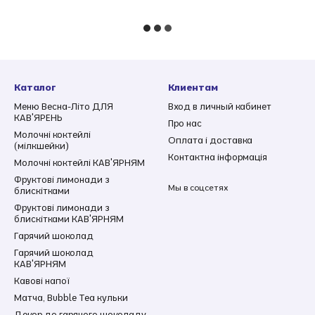
Каталог
Клиентам
Меню Весна-Літо ДЛЯ
Вход в личный кабинет
КАВ'ЯРЕНЬ
Про нас
Молочні коктейлі
Оплата і доставка
(мілкшейки)
Контактна інформація
Молочні коктейлі КАВ'ЯРНЯМ
Фруктові лимонади з
Мы в соцсетях
блискітками
Фруктові лимонади з
блискітками КАВ'ЯРНЯМ
Гарячий шоколад
Гарячий шоколад
КАВ'ЯРНЯМ
Кавові напої
Матча, Bubble Tea кульки
Декор до гарячого шоколаду