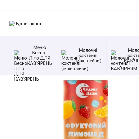
Перейти к основному контенту
Меню
Молочні
Моло
Весна-
коктейлі
кокт
Літо ДЛЯ
(мілкшейки)
КАВ'Я
КАВ'ЯРЕНЬ