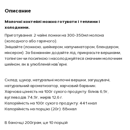
Описание
Молочні коктейлі можна готувати і теплими і
холодними.
Приготування: 2 чайні ложки на 300-350мл молока
(холодного або гарячого).
Змішайте (ложкою, шейкером, капучинатором, блендером,
міксером). За бажанням додайте лід, прикрасьте вершками,
топінгом чи посипкою і насолоджуйтеся смачним молочним
шейком, як в улюбленій кав'ярні.
Склад: цукор, натуральні молочні вершки, загущувачі,
натуральний ароматизатор, харчовий барвник.
Харчова цінність на 100г сухого продукту: білків 6,9г,
вуглеводів 74,9г, жирів 12,6 г.
Калорійність на 100г сухого продукту: 441 ккал
Калорійність на порцію (20г): 88ккал
В баночці 200грам, це 10 порцій