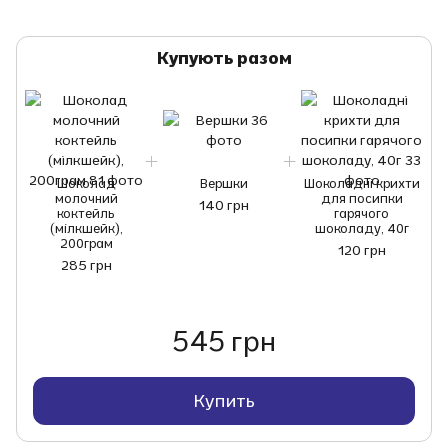
Купують разом
Шоколад
Вершки
Шоколадні крихти
молочний
для посипки
140 грн
коктейль
гарячого
(мілкшейк),
шоколаду, 40г
200грам
120 грн
285 грн
545 грн
Купить