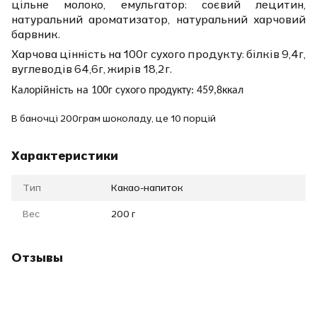
цільне молоко, емульгатор: соєвий лецитин,
натуральний ароматизатор, натуральний харчовий
барвник.
Харчова цінність на 100г сухого продукту: білків 9,4г,
вуглеводів 64,6г, жирів 18,2г.
Калорійність на 100г сухого продукту: 459,8ккал
В баночці 200грам шоколаду, це 10 порцій
Характеристики
Тип
Какао-напиток
Вес
200 г
Отзывы