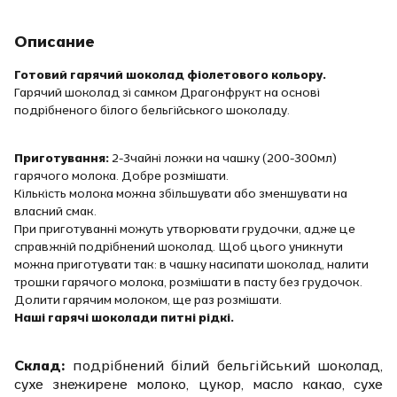
Описание
Готовий гарячий шоколад фіолетового кольору.
Гарячий шоколад зі самком Драгонфрукт на основі
подрібненого білого бельгійського шоколаду.
Приготування:
2-3чайні ложки на чашку (200-300мл)
гарячого молока. Добре розмішати.
Кількість молока можна збільшувати або зменшувати на
власний смак.
При приготуванні можуть утворювати грудочки, адже це
справжній подрібнений шоколад. Щоб цього уникнути
можна приготувати так: в чашку насипати шоколад, налити
трошки гарячого молока, розмішати в пасту без грудочок.
Долити гарячим молоком, ще раз розмішати.
Наші гарячі шоколади питні рідкі.
Склад:
подрібнений білий бельгійський шоколад,
сухе знежирене молоко, цукор, масло какао, сухе