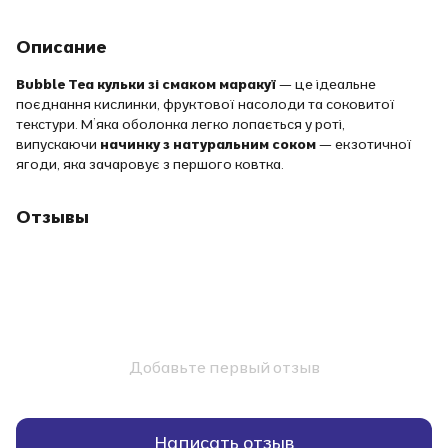
Описание
Bubble Tea кульки зі смаком маракуї
— це ідеальне
поєднання кислинки, фруктової насолоди та соковитої
текстури. М’яка оболонка легко лопається у роті,
випускаючи
начинку з натуральним соком
— екзотичної
ягоди, яка зачаровує з першого ковтка.
Отзывы
Добавьте первый отзыв
Написать отзыв