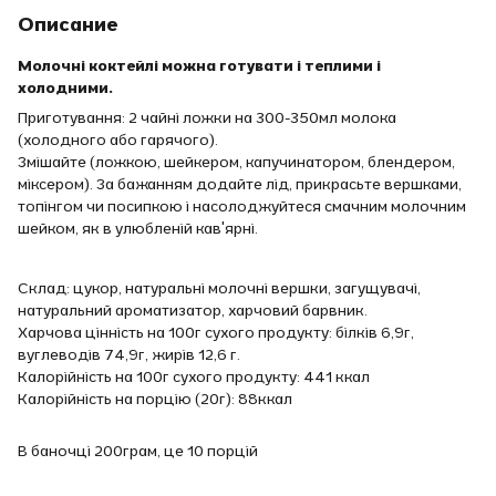
Описание
Молочні коктейлі можна готувати і теплими і
холодними.
Приготування: 2 чайні ложки на 300-350мл молока
(холодного або гарячого).
Змішайте (ложкою, шейкером, капучинатором, блендером,
міксером). За бажанням додайте лід, прикрасьте вершками,
топінгом чи посипкою і насолоджуйтеся смачним молочним
шейком, як в улюбленій кав'ярні.
Склад: цукор, натуральні молочні вершки, загущувачі,
натуральний ароматизатор, харчовий барвник.
Харчова цінність на 100г сухого продукту: білків 6,9г,
вуглеводів 74,9г, жирів 12,6 г.
Калорійність на 100г сухого продукту: 441 ккал
Калорійність на порцію (20г): 88ккал
В баночці 200грам, це 10 порцій