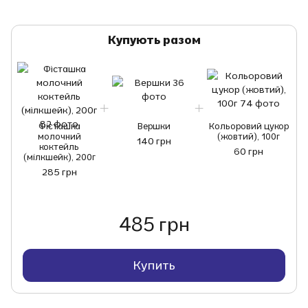
Купують разом
Фісташка
Вершки
Кольоровий цукор
молочний
(жовтий), 100г
140 грн
коктейль
60 грн
(мілкшейк), 200г
285 грн
485 грн
Купить