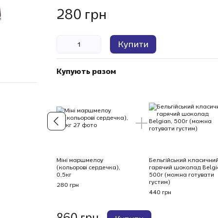
280 грн
Купити
Купують разом
Міні маршмелоу
Бельгійський класични
(кольорові сердечка),
гарячий шоколад Belgi
0,5кг
500г (можна готувати
густим)
280 грн
440 грн
860 грн