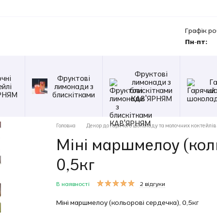
Графік ро
Пн-пт:
Фруктові
чні
Фруктові
лимонади з
Г
ейлі
лимонади з
блискітками
шо
РНЯМ
блискітками
КАВ'ЯРНЯМ
Головна
Декор до гарячого шоколаду та молочних коктейлів
Міні маршмелоу (коль
0,5кг
В наявності
2 відгуки
Міні маршмелоу (кольорові сердечка), 0,5кг