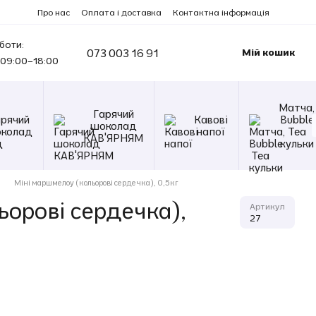
Про нас
Оплата і доставка
Контактна інформація
боти:
073 003 16 91
Мій кошик
09:00–18:00
Матча,
Гарячий
арячий
Кавові
Bubble
шоколад
колад
напої
Tea
КАВ'ЯРНЯМ
кульки
Міні маршмелоу (кольорові сердечка), 0,5кг
орові сердечка),
Артикул
27