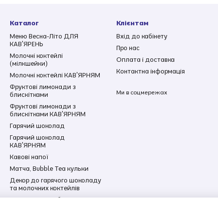
Каталог
Клієнтам
Меню Весна-Літо ДЛЯ
Вхід до кабінету
КАВ'ЯРЕНЬ
Про нас
Молочні коктейлі
Оплата і доставка
(мілкшейки)
Контактна інформація
Молочні коктейлі КАВ'ЯРНЯМ
Фруктові лимонади з
Ми в соцмережах
блискітками
Фруктові лимонади з
блискітками КАВ'ЯРНЯМ
Гарячий шоколад
Гарячий шоколад
КАВ'ЯРНЯМ
Кавові напої
Матча, Bubble Tea кульки
Декор до гарячого шоколаду
та молочних коктейлів
Подарункові набори
Капучіно