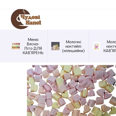
Перейти до основного контенту
Меню
Молочні
Моло
Весна-
коктейлі
кокт
Літо ДЛЯ
(мілкшейки)
КАВ'Я
КАВ'ЯРЕНЬ